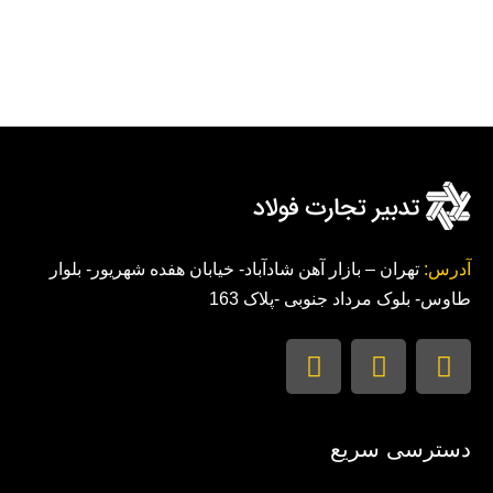
آدرس:
تهران – بازار آهن شادآباد- خیابان هفده شهریور- بلوار
طاوس- بلوک مرداد جنوبی -پلاک 163
دسترسی سریع