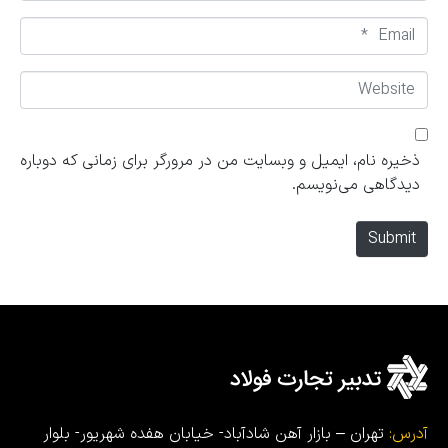
m
E
e
m
*
a
W
i
e
l
b
*
s
ذخیره نام، ایمیل و وبسایت من در مرورگر برای زمانی که دوباره
i
دیدگاهی می‌نویسم.
t
e
Submit
آدرس:
تهران – بازار آهن شادآباد- خیابان هفده شهریور- بلوار