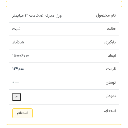
ورق مبارکه ضخامت 12 میلیمتر
شیت
شادآباد
1500x6000
114,000
— 0
📈
استعلام