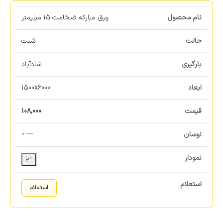
ورق مبارکه ضخامت 15 میلیمتر
شیت
شادآباد
1500x6000
108,000
— 0
📈
استعلام