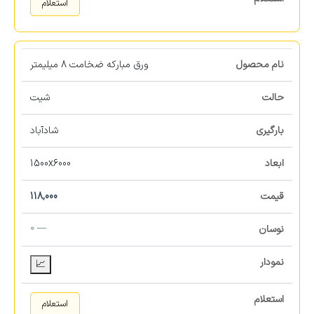
استعلام
ورق مبارکه ضخامت 8 میلیمتر
شیت
شادآباد
1500x6000
118,000
— 0
📈
استعلام