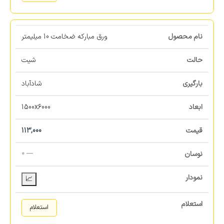
ورق مبارکه ضخامت 10 میلیمتر
شیت
شادآباد
1500x6000
113,000
— 0
📈
استعلام