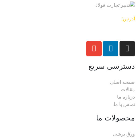
آدرس:
تهران – بازار آهن شادآباد- خیابان هفده شهریور- بلوار
طاوس- بلوک مرداد جنوبی -پلاک 163
دسترسی سریع
صفحه اصلی
مقالات
درباره ما
تماس با ما
محصولات ما
ورق برشی