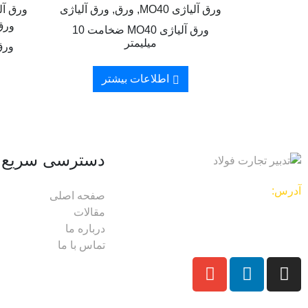
ورق آلیاژی MO40, ورق, ورق آلیاژی
ورق 
ورق آلیاژی MO40 ضخامت 10
میلیمتر
اطلاعات بیشتر
دسترسی سریع
آدرس:
تهران – بازار آهن شادآباد- خیابان
صفحه اصلی
هفده شهریور- بلوار طاوس- بلوک مرداد
مقالات
جنوبی -پلاک 163
درباره ما
تماس با ما