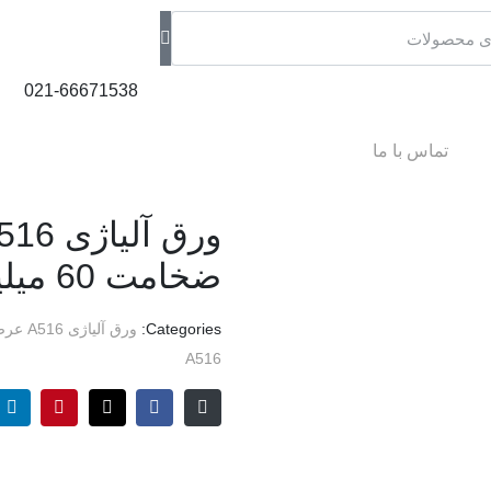
021-66671538
تماس با ما
ضخامت 60 میلیمتر
Categories:
ورق آلیاژی A516 عرض 2000 فولاد اکسین
A516